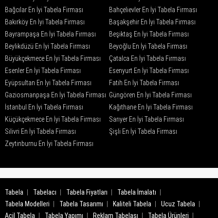
Bağcılar En İyi Tabela Firması
Bahçelievler En İyi Tabela Firması
Bakırköy En İyi Tabela Firması
Başakşehir En İyi Tabela Firması
Bayrampaşa En İyi Tabela Firması
Beşiktaş En İyi Tabela Firması
Beylikdüzü En İyi Tabela Firması
Beyoğlu En İyi Tabela Firması
Büyükçekmece En İyi Tabela Firması
Çatalca En İyi Tabela Firması
Esenler En İyi Tabela Firması
Esenyurt En İyi Tabela Firması
Eyüpsultan En İyi Tabela Firması
Fatih En İyi Tabela Firması
Gaziosmanpaşa En İyi Tabela Firması
Güngören En İyi Tabela Firması
İstanbul En İyi Tabela Firması
Kağıthane En İyi Tabela Firması
Küçükçekmece En İyi Tabela Firması
Sarıyer En İyi Tabela Firması
Silivri En İyi Tabela Firması
Şişli En İyi Tabela Firması
Zeytinburnu En İyi Tabela Firması
Tabela
Tabelacı
Tabela Fiyatları
Tabela İmalatı
Tabela Modelleri
Tabela Tasarımı
Kaliteli Tabela
Ucuz Tabela
Acil Tabela
Tabela Yapımı
Reklam Tabelası
Tabela Ürünleri