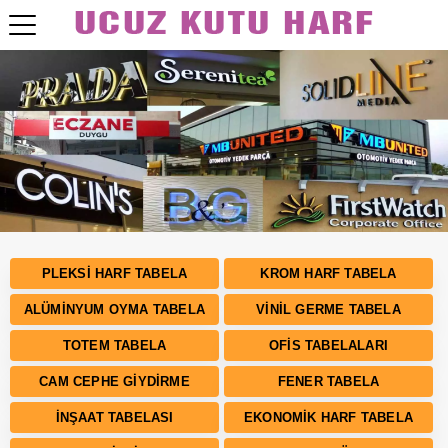
Bizden Fiyat Almadan Tabela Yaptırmayın!
PLEKSI HARF TABELA
KROM HARF TABELA
ALÜMINYUM OYMA TABELA
VINIL GERME TABELA
TOTEM TABELA
OFIS TABELALARI
CAM CEPHE GIYDIRME
FENER TABELA
İNŞAAT TABELASI
EKONOMIK HARF TABELA