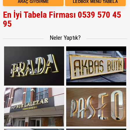
ARAÇ GIYDIRME
LEDBOX MENÜ TABELA
En İyi Tabela Firması 0539 570 45
95
Neler Yaptık?