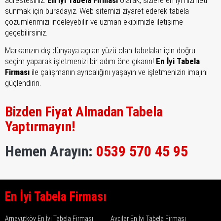
adrestesiniz.
En İyi Tabela Firması
olarak, sizlere en iyi hizmeti
sunmak için buradayız. Web sitemizi ziyaret ederek tabela
çözümlerimizi inceleyebilir ve uzman ekibimizle iletişime
geçebilirsiniz.
Markanızın dış dünyaya açılan yüzü olan tabelalar için doğru
seçim yaparak işletmenizi bir adım öne çıkarın!
En İyi Tabela
Firması
ile çalışmanın ayrıcalığını yaşayın ve işletmenizin imajını
güçlendirin.
Bizden Fiyat Almadan Tabela
Yaptırmayın!
Hemen Arayın:
0539 570 45 95
En İyi Tabela Firması
Arnavutköy En İyi Tabela Firması
Avcılar En İyi Tabela Firması