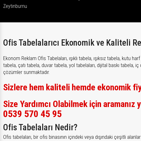
Zeytinburnu
Ofis Tabelalarıcı Ekonomik ve Kaliteli 
Ekonom Reklam Ofis Tabelaları, ışıklı tabela, ışıksız tabela, kutu h
tabela, çatı tabela, duvar tabela, yol tabelaları, dijital baskı tabela, i
çözümler sunmaktadır.
Sizlere hem kaliteli hemde ekonomik fi
Size Yardımcı Olabilmek için aramanız y
0539 570 45 95
Ofis Tabelaları Nedir?
Ofis tabelaları, bir ofis binasının içindeki veya dışındaki çeşitli alan