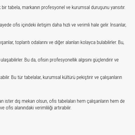
şık bir tabela, markanın profesyonel ve kurumsal duruşunu yansıtır.
e ofis içindeki iletişim daha hızlı ve verimli hale gelir. İnsanlar,
anlar, toplantı odalarını ve diğer alanları kolayca bulabilirler. Bu,
aşabilirler. Bu da, ofisin profesyonellik algısını güçlendirir ve
ilir. Bu tür tabelalar, kurumsal kültürü pekiştirir ve çalışanların
kan ister dış mekan olsun, ofis tabelaları hem çalışanların hem de
fis alanındaki verimliliği artırabilir.