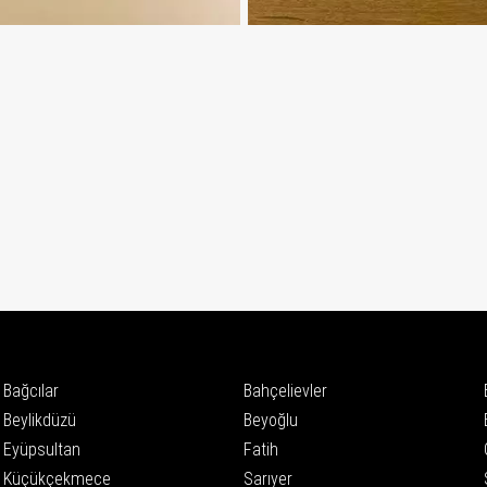
Bağcılar
Bahçelievler
Beylikdüzü
Beyoğlu
Eyüpsultan
Fatih
Küçükçekmece
Sarıyer