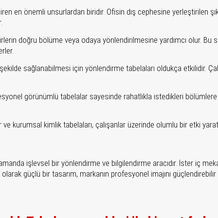
iren en önemli unsurlardan biridir. Ofisin dış cephesine yerleştirilen 
.
rlerin doğru bölüme veya odaya yönlendirilmesine yardımcı olur. Bu sayed
rler.
şekilde sağlanabilmesi için yönlendirme tabelaları oldukça etkilidir. Çalış
esyonel görünümlü tabelalar sayesinde rahatlıkla istedikleri bölümlere ul
ve kurumsal kimlik tabelaları, çalışanlar üzerinde olumlu bir etki yaratab
 zamanda işlevsel bir yönlendirme ve bilgilendirme aracıdır. İster iç me
larak güçlü bir tasarım, markanın profesyonel imajını güçlendirebilir ve o