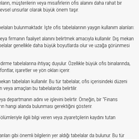
ların, müşterilerin veya misafirlerin ofis alanını daha rahat bir
şlevsel unsurlar olarak büyük önem taşır.
belaları bulunmaktadır. İşte ofis tabelalarının yaygın kullanım alanları:
veya firmanın faaliyet alanını belirtmek amacıyla kullanılır. Dış mekan
 tabelalar genellikle daha büyük boyutlarda olur ve uzağa görünmesi
irme tabelalarına ihtiyaç duyulur. Özellikle büyük ofis binalarında,
tlar, işaretler ve yön okları içerir.
an tabelaları kullanılır. Bu tür tabelalar, ofis içerisindeki düzeni
ı veya amaçları bu tabelalarda belirtilir.
ya departmanın adını ve işlevini belirtir. Örneğin, bir "Finans
arın hangi alanda bulunması gerektiğini gösterir.
bölümleriyle ilgili bilgi veren veya ziyaretçilerin kaydını tutan
ıları gibi önemli bilgilerin yer aldığı tabelalar da bulunur. Bu tür