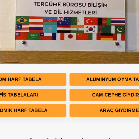
OM HARF TABELA
ALÜMINYUM OYMA T
FIS TABELALARI
CAM CEPHE GIYDI
OMIK HARF TABELA
ARAÇ GIYDIRME