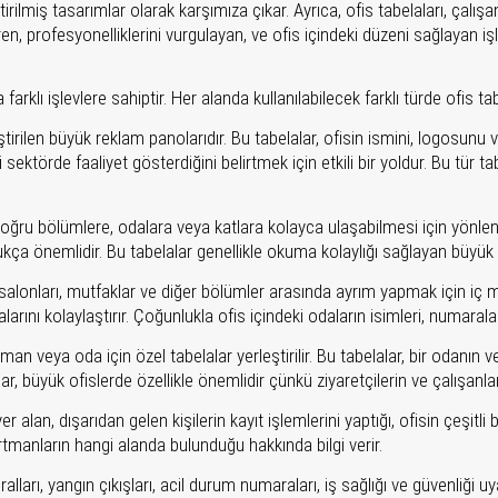
rilmiş tasarımlar olarak karşımıza çıkar. Ayrıca, ofis tabelaları, çalışan
ren, profesyonelliklerini vurgulayan, ve ofis içindeki düzeni sağlayan i
arklı işlevlere sahiptir. Her alanda kullanılabilecek farklı türde ofis ta
tirilen büyük reklam panolarıdır. Bu tabelalar, ofisin ismini, logosunu 
 sektörde faaliyet gösterdiğini belirtmek için etkili bir yoldur. Bu tür
 doğru bölümlere, odalara veya katlara kolayca ulaşabilmesi için yönlend
kça önemlidir. Bu tabelalar genellikle okuma kolaylığı sağlayan büyük fon
ı salonları, mutfaklar ve diğer bölümler arasında ayrım yapmak için iç mek
larını kolaylaştırır. Çoğunlukla ofis içindeki odaların isimleri, numaralar
an veya oda için özel tabelalar yerleştirilir. Bu tabelalar, bir odanın ve
lar, büyük ofislerde özellikle önemlidir çünkü ziyaretçilerin ve çalışanl
er alan, dışarıdan gelen kişilerin kayıt işlemlerini yaptığı, ofisin çeşitli 
partmanların hangi alanda bulunduğu hakkında bilgi verir.
ları, yangın çıkışları, acil durum numaraları, iş sağlığı ve güvenliği uyar