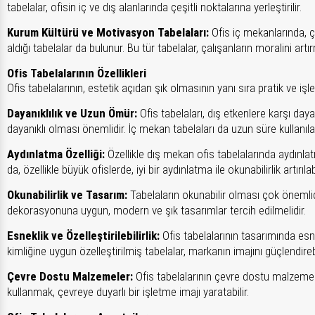
tabelalar, ofisin iç ve dış alanlarında çeşitli noktalarına yerleştirilir.
Kurum Kültürü ve Motivasyon Tabelaları:
Ofis iç mekanlarında, ç
aldığı tabelalar da bulunur. Bu tür tabelalar, çalışanların moralini art
Ofis Tabelalarının Özellikleri
Ofis tabelalarının, estetik açıdan şık olmasının yanı sıra pratik ve iş
Dayanıklılık ve Uzun Ömür:
Ofis tabelaları, dış etkenlere karşı daya
dayanıklı olması önemlidir. İç mekan tabelaları da uzun süre kullanıl
Aydınlatma Özelliği:
Özellikle dış mekan ofis tabelalarında aydınla
da, özellikle büyük ofislerde, iyi bir aydınlatma ile okunabilirlik artırılabi
Okunabilirlik ve Tasarım:
Tabelaların okunabilir olması çok önemlidir
dekorasyonuna uygun, modern ve şık tasarımlar tercih edilmelidir.
Esneklik ve Özelleştirilebilirlik:
Ofis tabelalarının tasarımında esne
kimliğine uygun özelleştirilmiş tabelalar, markanın imajını güçlendirebi
Çevre Dostu Malzemeler:
Ofis tabelalarının çevre dostu malzemeler
kullanmak, çevreye duyarlı bir işletme imajı yaratabilir.