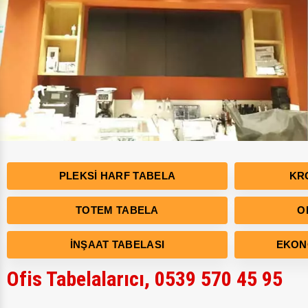
PLEKSI HARF TABELA
KR
TOTEM TABELA
O
İNŞAAT TABELASI
EKON
Ofis Tabelalarıcı, 0539 570 45 95