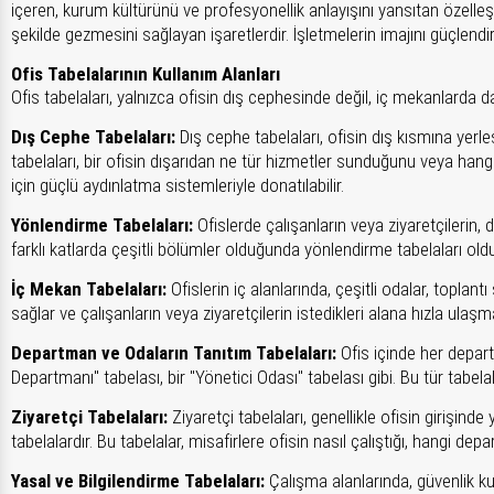
içeren, kurum kültürünü ve profesyonellik anlayışını yansıtan özelleşti
şekilde gezmesini sağlayan işaretlerdir. İşletmelerin imajını güçlendi
Ofis Tabelalarının Kullanım Alanları
Ofis tabelaları, yalnızca ofisin dış cephesinde değil, iç mekanlarda da f
Dış Cephe Tabelaları:
Dış cephe tabelaları, ofisin dış kısmına yerleş
tabelaları, bir ofisin dışarıdan ne tür hizmetler sunduğunu veya hangi
için güçlü aydınlatma sistemleriyle donatılabilir.
Yönlendirme Tabelaları:
Ofislerde çalışanların veya ziyaretçilerin,
farklı katlarda çeşitli bölümler olduğunda yönlendirme tabelaları oldu
İç Mekan Tabelaları:
Ofislerin iç alanlarında, çeşitli odalar, toplant
sağlar ve çalışanların veya ziyaretçilerin istedikleri alana hızla ulaşma
Departman ve Odaların Tanıtım Tabelaları:
Ofis içinde her departm
Departmanı" tabelası, bir "Yönetici Odası" tabelası gibi. Bu tür tabela
Ziyaretçi Tabelaları:
Ziyaretçi tabelaları, genellikle ofisin girişinde y
tabelalardır. Bu tabelalar, misafirlere ofisin nasıl çalıştığı, hangi de
Yasal ve Bilgilendirme Tabelaları:
Çalışma alanlarında, güvenlik kural