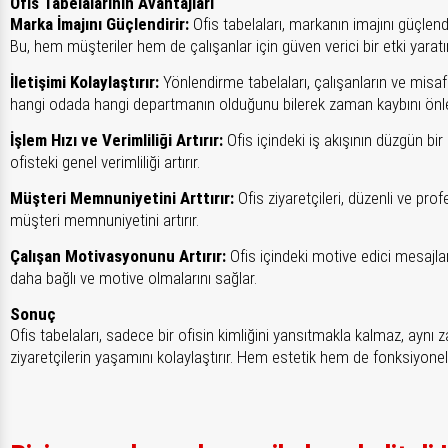
Ofis Tabelalarının Avantajları
Marka İmajını Güçlendirir:
Ofis tabelaları, markanın imajını güçlend
Bu, hem müşteriler hem de çalışanlar için güven verici bir etki yaratır
İletişimi Kolaylaştırır:
Yönlendirme tabelaları, çalışanların ve misafi
hangi odada hangi departmanın olduğunu bilerek zaman kaybını önle
İşlem Hızı ve Verimliliği Artırır:
Ofis içindeki iş akışının düzgün bir 
ofisteki genel verimliliği artırır.
Müşteri Memnuniyetini Arttırır:
Ofis ziyaretçileri, düzenli ve prof
müşteri memnuniyetini artırır.
Çalışan Motivasyonunu Artırır:
Ofis içindeki motive edici mesajlar 
daha bağlı ve motive olmalarını sağlar.
Sonuç
Ofis tabelaları, sadece bir ofisin kimliğini yansıtmakla kalmaz, aynı
ziyaretçilerin yaşamını kolaylaştırır. Hem estetik hem de fonksiyonel o