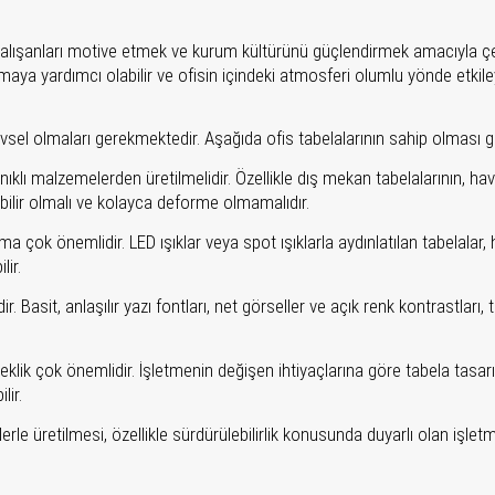
alışanları motive etmek ve kurum kültürünü güçlendirmek amacıyla çeşitli
ırmaya yardımcı olabilir ve ofisin içindeki atmosferi olumlu yönde etkiley
levsel olmaları gerekmektedir. Aşağıda ofis tabelalarının sahip olması ger
nıklı malzemelerden üretilmelidir. Özellikle dış mekan tabelalarının, hav
abilir olmalı ve kolayca deforme olmamalıdır.
tma çok önemlidir. LED ışıklar veya spot ışıklarla aydınlatılan tabela
lir.
. Basit, anlaşılır yazı fontları, net görseller ve açık renk kontrastları
klik çok önemlidir. İşletmenin değişen ihtiyaçlarına göre tabela tasarım
lir.
le üretilmesi, özellikle sürdürülebilirlik konusunda duyarlı olan işletme