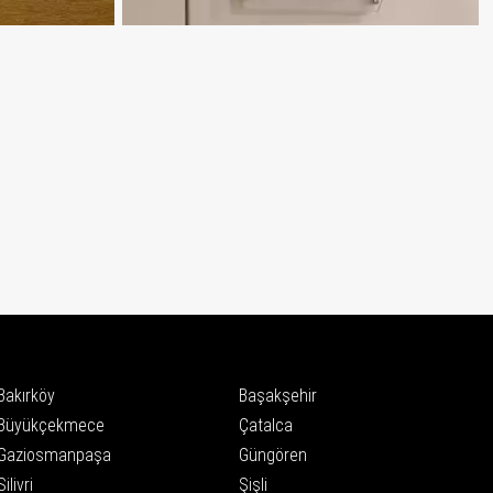
Bakırköy
Başakşehir
Büyükçekmece
Çatalca
Gaziosmanpaşa
Güngören
Silivri
Şişli