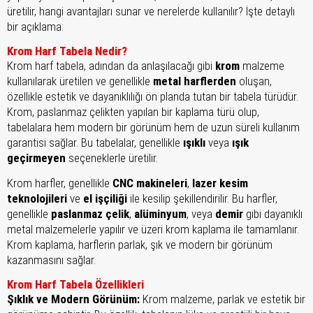
üretilir, hangi avantajları sunar ve nerelerde kullanılır? İşte detaylı
bir açıklama:
Krom Harf Tabela Nedir?
Krom harf tabela, adından da anlaşılacağı gibi
krom
malzeme
kullanılarak üretilen ve genellikle
metal harflerden
oluşan,
özellikle estetik ve dayanıklılığı ön planda tutan bir tabela türüdür.
Krom, paslanmaz çelikten yapılan bir kaplama türü olup,
tabelalara hem modern bir görünüm hem de uzun süreli kullanım
garantisi sağlar. Bu tabelalar, genellikle
ışıklı
veya
ışık
geçirmeyen
seçeneklerle üretilir.
Krom harfler, genellikle
CNC makineleri
,
lazer kesim
teknolojileri
ve
el işçiliği
ile kesilip şekillendirilir. Bu harfler,
genellikle
paslanmaz çelik
,
alüminyum
, veya
demir
gibi dayanıklı
metal malzemelerle yapılır ve üzeri krom kaplama ile tamamlanır.
Krom kaplama, harflerin parlak, şık ve modern bir görünüm
kazanmasını sağlar.
Krom Harf Tabela Özellikleri
Şıklık ve Modern Görünüm:
Krom malzeme, parlak ve estetik bir