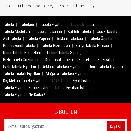
Krom Harf Tabela yenileme,
Krom Harf Tabela fiyatı
Tabela
Tabelacı
Tabela Fiyatları
Tabela İmalatı
Tabela Modelleri
Tabela Tasarımı
Kaliteli Tabela
Ucuz Tabela
Acil Tabela
Tabela Yapımı
Reklam Tabelası
Tabela Ürünleri
Profesyonel Tabela
Tabela Hizmetleri
En İyi Tabela Firması
Ucuz Tabela Hizmetleri
Online Tabela Siparişi
Hızlı Tabela Çözümleri
Kurumsal Tabela
Kaliteli Tabela Fiyatları
Işıklı Tabela Fiyatları
Reklam Tabelası Fiyatları
Ucuz Tabela Fiyatları
Tabela İmalatı Fiyatları
Mağaza Tabelası Fiyatları
Dış Mekan Tabela Fiyatları
2025 Tabela Fiyat Listesi
Tabela Fiyatları Bahçelievler
Tabela Fiyatları İstanbul
Tabela Fiyatları Ne Kadar?
E-BÜLTEN
Kayıt Ol