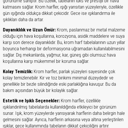
görünüme sahiptir. Bu özellik, tabelanın lüks ve prestijli bir hava
katmasını sağlar. Krom harfler, ışığı yansıtan yüzeyleriyle, özellikle
gün ışığında oldukça dikkat çekicidir. Gece ise ışıklandırma ile
şıklıkları daha da artar.
Dayanıklılık ve Uzun Ömür:
Krom, paslanmaz bir metal malzeme
olduğu için hava koşullarına, korozyona, asidik maddelere ve suya
karşı son derece dayanıklıdır. Bu, krom harf tabelalarının uzun yıllar
boyunca herhangi bir deformasyona uğramadan kullanılabilmesini
sağlar. Dış mekanlarda, yağmur, kar, güneş gibi olumsuz hava
koşullarına karşı mükemmel bir koruma sağlar.
Kolay Temizlik:
Krom harfler, parlak yüzeyleri sayesinde çok
kolay temizlenebilir. Kir ve toz birikimi minimal düzeydedir ve
genellikle bir bezle silindiğinde eski parlaklığına kavuşur. Bu da
bakım açısından büyük bir kolaylık sağlar.
Estetik ve Işıklı Seçenekler:
Krom harfler, özellikle
ışıklandırılmış tabelalarda kullanıldığında etkileyici bir görünüm
sunar. Işık, krom yüzeylerde yansıyarak harflerin daha belirgin hale
gelmesini sağlar. Ayrıca, harflerin arkasına veya altına yerleştirilen
ışıklar, gece kullanımında tabelanın dikkat çekiciliğini artırır.