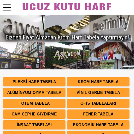
Bizden Fiyat Almadan Krom Harf Tabela Yaptırmayın!
PLEKSI HARF TABELA
KROM HARF TABELA
ALÜMINYUM OYMA TABELA
VINIL GERME TABELA
TOTEM TABELA
OFIS TABELALARI
CAM CEPHE GIYDIRME
FENER TABELA
İNŞAAT TABELASI
EKONOMIK HARF TABELA