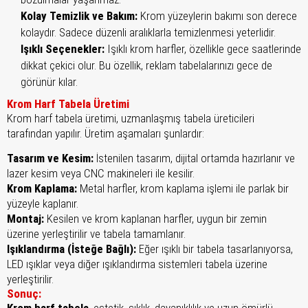
Kolay Temizlik ve Bakım:
Krom yüzeylerin bakımı son derece
kolaydır. Sadece düzenli aralıklarla temizlenmesi yeterlidir.
Işıklı Seçenekler:
Işıklı krom harfler, özellikle gece saatlerinde
dikkat çekici olur. Bu özellik, reklam tabelalarınızı gece de
görünür kılar.
Krom Harf Tabela Üretimi
Krom harf tabela üretimi, uzmanlaşmış tabela üreticileri
tarafından yapılır. Üretim aşamaları şunlardır:
Tasarım ve Kesim:
İstenilen tasarım, dijital ortamda hazırlanır ve
lazer kesim veya CNC makineleri ile kesilir.
Krom Kaplama:
Metal harfler, krom kaplama işlemi ile parlak bir
yüzeyle kaplanır.
Montaj:
Kesilen ve krom kaplanan harfler, uygun bir zemin
üzerine yerleştirilir ve tabela tamamlanır.
Işıklandırma (İsteğe Bağlı):
Eğer ışıklı bir tabela tasarlanıyorsa,
LED ışıklar veya diğer ışıklandırma sistemleri tabela üzerine
yerleştirilir.
Sonuç:
Krom harf tabela
, estetik, şıklık, dayanıklılık ve uzun ömürlü