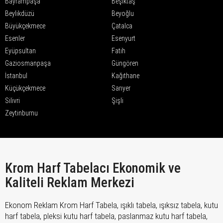
Bayrampaşa
Beşiktaş
Beylikdüzü
Beyoğlu
Büyükçekmece
Çatalca
Esenler
Esenyurt
Eyüpsultan
Fatih
Gaziosmanpaşa
Güngören
İstanbul
Kağıthane
Küçükçekmece
Sarıyer
Silivri
Şişli
Zeytinburnu
Krom Harf Tabelacı Ekonomik ve
Kaliteli Reklam Merkezi
Ekonom Reklam Krom Harf Tabela, ışıklı tabela, ışıksız tabela, kutu
harf tabela, pleksi kutu harf tabela, paslanmaz kutu harf tabela,