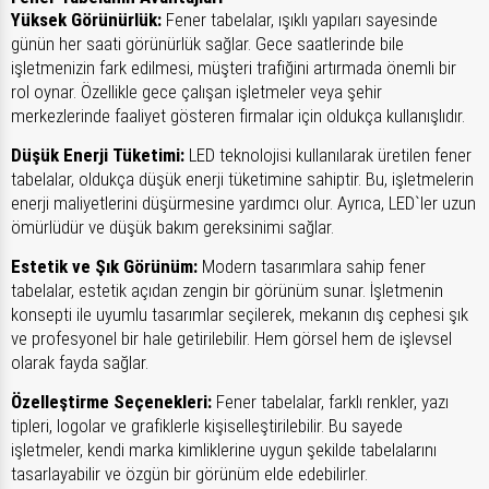
Yüksek Görünürlük:
Fener tabelalar, ışıklı yapıları sayesinde
günün her saati görünürlük sağlar. Gece saatlerinde bile
işletmenizin fark edilmesi, müşteri trafiğini artırmada önemli bir
rol oynar. Özellikle gece çalışan işletmeler veya şehir
merkezlerinde faaliyet gösteren firmalar için oldukça kullanışlıdır.
Düşük Enerji Tüketimi:
LED teknolojisi kullanılarak üretilen fener
tabelalar, oldukça düşük enerji tüketimine sahiptir. Bu, işletmelerin
enerji maliyetlerini düşürmesine yardımcı olur. Ayrıca, LED`ler uzun
ömürlüdür ve düşük bakım gereksinimi sağlar.
Estetik ve Şık Görünüm:
Modern tasarımlara sahip fener
tabelalar, estetik açıdan zengin bir görünüm sunar. İşletmenin
konsepti ile uyumlu tasarımlar seçilerek, mekanın dış cephesi şık
ve profesyonel bir hale getirilebilir. Hem görsel hem de işlevsel
olarak fayda sağlar.
Özelleştirme Seçenekleri:
Fener tabelalar, farklı renkler, yazı
tipleri, logolar ve grafiklerle kişiselleştirilebilir. Bu sayede
işletmeler, kendi marka kimliklerine uygun şekilde tabelalarını
tasarlayabilir ve özgün bir görünüm elde edebilirler.