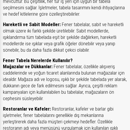
mevcuttur. Bu çeşitlilik, her tür iş yeri için uygun bir tabela
seçilmesini sağlar. İşletmeler, tabela tasarımını kendi ihtiyaçlarına
ve hedef kitlelerine göre özelleştirebilirler.
Hareketli ve Sabit Modeller:
Fener tabelalar, sabit ve hareketli
olmak üzere iki farklı şekilde üretilebilir. Sabit modellerde,
ışıklandırma tüm tabelada eşit bir şekilde dağılırken, hareketli
modellerde ise ışıklar veya grafik öğeler dönebilir veya yanıp
sönebilir, bu da daha fazla dikkat çekici olabilir.
Fener Tabela Nerelerde Kullanılır?
Mağazalar ve Dükkanlar:
Fener tabelalar, özellikle alışveriş
caddelerinde ve yoğun ticaret alanlarında bulunan mağazalar için
idealdir. Mağaza adı ve logosu, ışıklı bir şekilde tabelada yer alarak,
dükkanın gece de fark edilmesini sağlar. Ayrıca, çeşitli reklam
kampanyaları için kullanılabilen bu tabelalar, mağazaların ön
cephesini süsleyebilir.
Restoranlar ve Kafeler:
Restoranlar, kafeler ve barlar gibi
işletmeler, fener tabelalarını genellikle dış mekanlarına
yerleştirerek daha fazla müşteri çekmeyi hedefler. Özellikle
restoranın adı veya menüsünü vurgulamak için kullanılan ışıklı