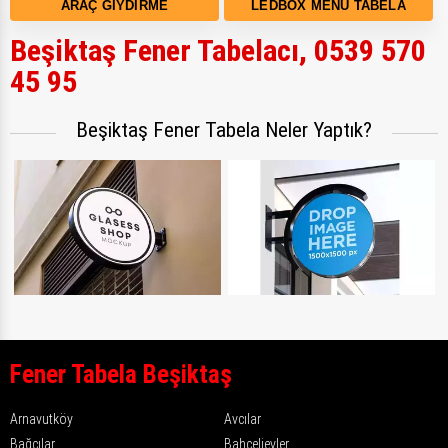
ARAÇ GIYDIRME
LEDBOX MENÜ TABELA
Beşiktaş Fener Tabelacı, 0539 570
45 95
Beşiktaş Fener Tabela Neler Yaptık?
Fener Tabela Beşiktaş
Arnavutköy
Avcılar
Bağcılar
Bahçelievler