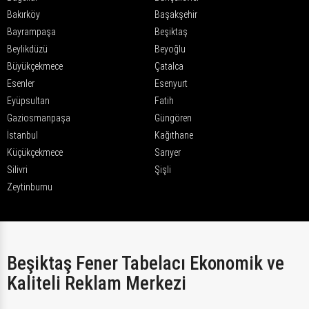
Bakırköy
Başakşehir
Bayrampaşa
Beşiktaş
Beylikdüzü
Beyoğlu
Büyükçekmece
Çatalca
Esenler
Esenyurt
Eyüpsultan
Fatih
Gaziosmanpaşa
Güngören
İstanbul
Kağıthane
Küçükçekmece
Sarıyer
Silivri
Şişli
Zeytinburnu
Beşiktaş Fener Tabelacı Ekonomik ve
Kaliteli Reklam Merkezi