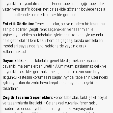
dayanıklı bir aydınlatma sunar. Fener tabelaların ışığı, tabeladaki
yazıyı veya grafik öğeleri net bir şekilde gösterir, böylece tabela
gece saatlerinde bile etkili bir şekilde görünür.
Estetik Görünüm:
Fener tabelalar, şık ve modern bir tasarıma
sahip olabilirler. Çeşitli renk seçenekleri ve tasarımlar ile
kişiselleştirilebilen bu tabelalar, işletmenin konseptiyle uyumlu
hale getirilebilir. Hem klasik hem de çağdaş tarzda üretilebilen
modelleri sayesinde farklı sektörlerde yaygın olarak
kullanılmaktadır.
Dayanıklılık:
Fener tabelalar genellikle dış mekan koşullarına
dayanıklı malzemelerden üretilir. Alüminyum, paslanmaz çelik ve
dayanıklı plastikler gibi malzemeler, tabelanın uzun süre boyunca
ilk günkü kalitesini korumasını sağlar. Ayrıca, tabelanın üzerindeki
ışık kaynakları da zorlu hava koşullarına dayanacak şekilde
tasarlanır.
Çeşitli Tasarım Seçenekleri:
Fener tabelalar, farklı şekil, boyut
ve tasarımlarda üretilebilir. Geleneksel yuvarlak fener şekli,
modern ve endüstriyel tasarımlar gibi farklı varyasyonlar