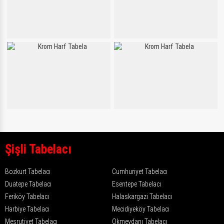
Şişli Tabelacı
Bozkurt Tabelacı
Cumhuriyet Tabelacı
Duatepe Tabelacı
Esentepe Tabelacı
Feriköy Tabelacı
Halaskargazi Tabelacı
Harbiye Tabelacı
Mecidiyeköy Tabelacı
Meşrutiyet Tabelacı
Okmeydanı Tabelacı