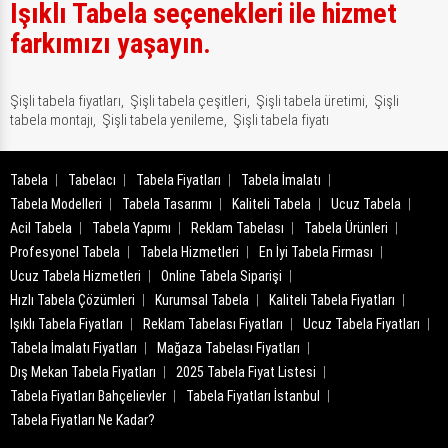
Işıklı Tabela seçenekleri ile hizmet
farkımızı yaşayın.
Şişli tabela fiyatları,
Şişli tabela çeşitleri,
Şişli tabela üretimi,
Şişli
tabela montajı,
Şişli tabela yenileme,
Şişli tabela fiyatı
Tabela
Tabelacı
Tabela Fiyatları
Tabela İmalatı
Tabela Modelleri
Tabela Tasarımı
Kaliteli Tabela
Ucuz Tabela
Acil Tabela
Tabela Yapımı
Reklam Tabelası
Tabela Ürünleri
Profesyonel Tabela
Tabela Hizmetleri
En İyi Tabela Firması
Ucuz Tabela Hizmetleri
Online Tabela Siparişi
Hızlı Tabela Çözümleri
Kurumsal Tabela
Kaliteli Tabela Fiyatları
Işıklı Tabela Fiyatları
Reklam Tabelası Fiyatları
Ucuz Tabela Fiyatları
Tabela İmalatı Fiyatları
Mağaza Tabelası Fiyatları
Dış Mekan Tabela Fiyatları
2025 Tabela Fiyat Listesi
Tabela Fiyatları Bahçelievler
Tabela Fiyatları İstanbul
Tabela Fiyatları Ne Kadar?