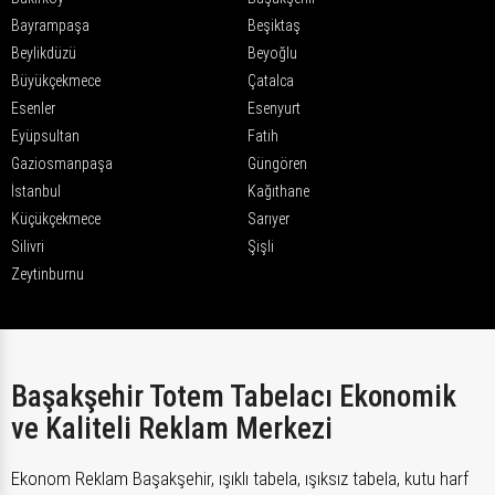
Bayrampaşa
Beşiktaş
Beylikdüzü
Beyoğlu
Büyükçekmece
Çatalca
Esenler
Esenyurt
Eyüpsultan
Fatih
Gaziosmanpaşa
Güngören
İstanbul
Kağıthane
Küçükçekmece
Sarıyer
Silivri
Şişli
Zeytinburnu
Başakşehir Totem Tabelacı Ekonomik
ve Kaliteli Reklam Merkezi
Ekonom Reklam Başakşehir, ışıklı tabela, ışıksız tabela, kutu harf