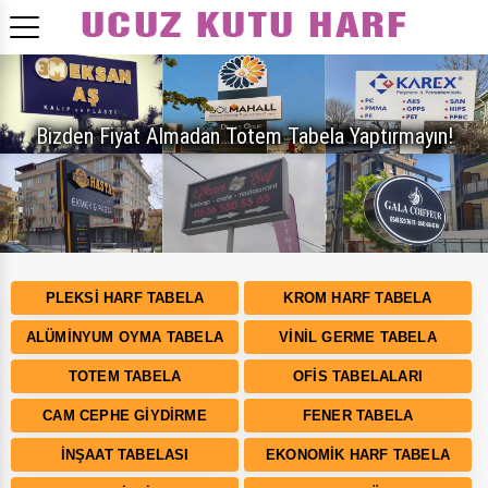
Bizden Fiyat Almadan Totem Tabela Yaptırmayın!
PLEKSI HARF TABELA
KROM HARF TABELA
ALÜMINYUM OYMA TABELA
VINIL GERME TABELA
TOTEM TABELA
OFIS TABELALARI
CAM CEPHE GIYDIRME
FENER TABELA
İNŞAAT TABELASI
EKONOMIK HARF TABELA