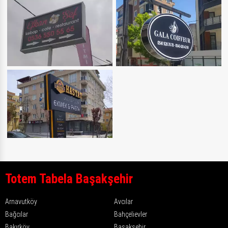
Totem Tabela Başakşehir
Arnavutköy
Avcılar
Bağcılar
Bahçelievler
Bakırköy
Başakşehir