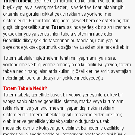
Totem tabela
, özellikle dış mekanlarda kullanılan ve genellikle
büyük yapılar, alışveriş merkezleri, iş yerleri ve ticari alanlar gibi
ortamlarda görülen dikkat çekici reklam ve yönlendirme
sistemleridir. Bu tür tabelalar, hem işlevsel hem de estetik açıdan
güçlü bir görsellik sunar.
Totem
, aslında yerleşik bir alan üzerinde
yüksek bir yapıya yerleştirilen tabela sistemini ifade eder.
Genellikle dikey şekilde tasarlanan bu tabelalar, uzun yapıları
sayesinde yüksek görünürlük sağlar ve uzaktan bile fark edilebilir.
Totem tabelalar, işletmelerin tanıtımını yapmanın yanı sıra,
yönlendirme ve bilgi verme amacıyla da kullanılır. Bu yazıda, totem
tabela nedir, hangi alanlarda kullanılır, özellikleri nelerdir, avantajları
nelerdir gibi soruları detaylı bir şekilde inceleyeceğiz.
Totem Tabela Nedir?
Totem tabela, genellikle büyük bir yapıya yerleştirilen, dikey bir
yapıya sahip olan ve genellikle işletme, marka veya kurumların
reklamlarını ve yönlendirmelerini yapan dış mekan reklam
sistemleridir. Totem tabelalar, çeşitli malzemelerden üretilmiş
olabilirler ve genellikle yüksek yapılar olduğundan, uzak
mesafelerden bile kolayca görülebilirler. Bu nedenle özellikle iş
merkezleri, alışveriş caddeleri, otoparklar, hastaneler gibi büyük