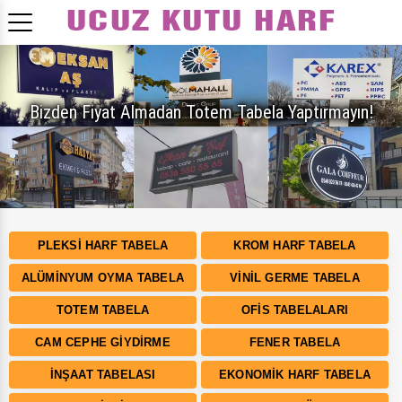
Bizden Fiyat Almadan Totem Tabela Yaptırmayın!
PLEKSI HARF TABELA
KROM HARF TABELA
ALÜMINYUM OYMA TABELA
VINIL GERME TABELA
TOTEM TABELA
OFIS TABELALARI
CAM CEPHE GIYDIRME
FENER TABELA
İNŞAAT TABELASI
EKONOMIK HARF TABELA