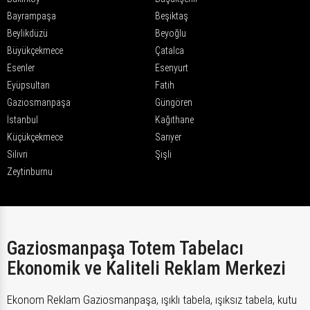
Bayrampaşa
Beşiktaş
Beylikdüzü
Beyoğlu
Büyükçekmece
Çatalca
Esenler
Esenyurt
Eyüpsultan
Fatih
Gaziosmanpaşa
Güngören
İstanbul
Kağıthane
Küçükçekmece
Sarıyer
Silivri
Şişli
Zeytinburnu
Gaziosmanpaşa Totem Tabelacı
Ekonomik ve Kaliteli Reklam Merkezi
Ekonom Reklam Gaziosmanpaşa, ışıklı tabela, ışıksız tabela, kutu