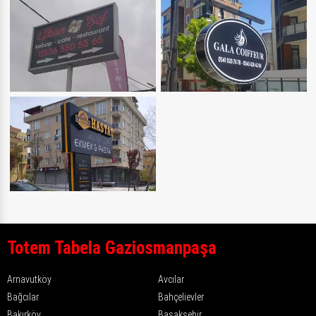
Totem Tabela Gaziosmanpaşa
Arnavutköy
Avcılar
Bağcılar
Bahçelievler
Bakırköy
Başakşehir